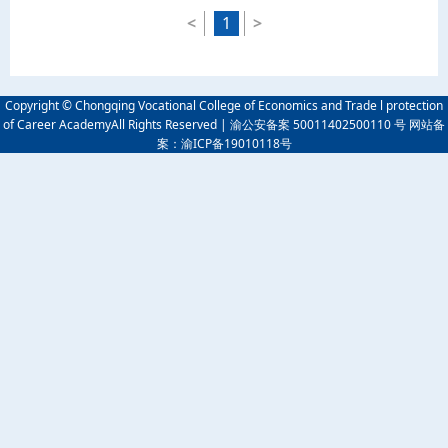
<
1
>
Copyright © Chongqing Vocational College of Economics and Trade l protection
of Career AcademyAll Rights Reserved | 渝公安备案 50011402500110 号 网站备
案：渝ICP备19010118号